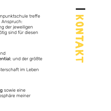
npunktschule treffe
n Anspruch:
ng der jeweiligen
nötig sind für diesen
und
ntial
; und der größte
sterschaft im Leben
ng
sowie eine
mosphäre meiner